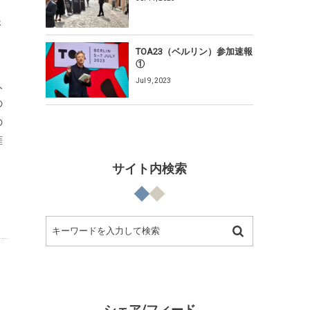
、
さ
TOA23（ベルリン）参加速報
①
Jul 9, 2023
人
の
の
涯
サイト内検索