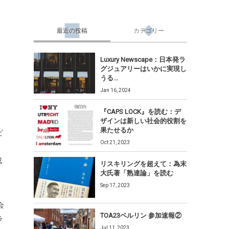
最近の投稿
カテゴリー
Luxury Newscape：日本発ラ
グジュアリーはいかに実現し
うる...
Jan 16, 2024
『CAPS LOCK』を読む：デ
ザインは新しい社会的役割を
果たせるか
ビ
Oct 21, 2023
成
リスキリングを超えて：為末
大氏著「熟達論」を読む
Sep 17, 2023
会
TOA23ベルリン 参加速報②
ラ
Jul 11, 2023