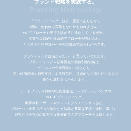
ブランド戦略を実践する。
Branding Methodology
「ブランディング」ほど、重要でありながら
曖昧に使われる言葉もないかも知れません。
そのアプローチや実行手段が常に進化しているが故に、
本質的な目的や体系的アプローチが忘れられ、
ともすると精神論や小手先の戦術で語られがちです。
ブランディングは儲からない、と思っていませんか。
ブランディング＝顧客視点の価値創造戦略は、
ビジネスや企業戦略の中核となり、
高い付加価値と顧客支持による収益性、持続的な組織やビジネスの
確かな成功をもたらします。
ポートフォリオ戦略や投資最適化、B2Bブランディングや
IN-OUTブランディング、
顧客体験デザインやデマンドクリエーションなど、
グローバル企業で培った確かな方法論と豊富な実績・経験に基づく、
顧客や社会視点の体系的な価値創造のアプローチを提供します。