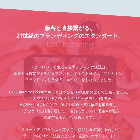
顧客と直接繋がる、
21世紀のブランディングのスタンダード。
D2C Branding
テクノロジーと生活者主導メディアの浸透は、
顧客と直接繋がる新たなブランドビジネスを可能にするとともに、
ブランドづくり自体の「民主化」をもたらしました。
D2C(Direct to Consumer）とは単なるECや直販のことではありません。
マス型ブランドが希薄化させた生産者と消費者を
再び結びつけることで、製造や流通・資源循環を最適化し、
一人ひとりの対話を通じた、”自分にとっての”価値や体験を
共創するモデルでもあります。
スタートアップから大企業まで、顧客と直接繋がる新しい
ブランドづくりの方法論とビジネス設計をサポートします。