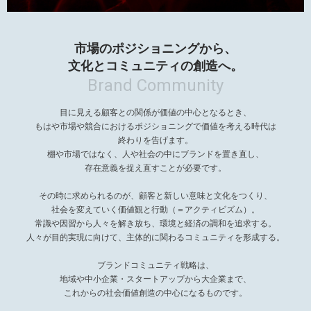
市場のポジショニングから、
文化とコミュニティの創造へ。
Brand Community
目に見える顧客との関係が価値の中心となるとき、
もはや市場や競合におけるポジショニングで価値を考える時代は
終わりを告げます。
棚や市場ではなく、人や社会の中にブランドを置き直し、
存在意義を捉え直すことが必要です。
その時に求められるのが、顧客と新しい意味と文化をつくり、
社会を変えていく価値観と行動（＝アクティビズム）。
常識や因習から人々を解き放ち、環境と経済の調和を追求する。
人々が目的実現に向けて、主体的に関わるコミュニティを形成する。
ブランドコミュニティ戦略は、
地域や中小企業・スタートアップから大企業まで、
これからの社会価値創造の中心になるものです。