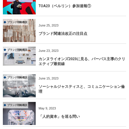
TOA23（ベルリン）参加速報①
ブランド戦略概説
June
25
,
2023
ブランド関連法改正の注目点
ブランド戦略概説
June
23
,
2023
カンヌライオンズ2023に見る、パーパス主導のクリ
エティブ最前線
ブランド戦略概説
June
15
,
2023
ソーシャルジャスティスと、コミュニケーション倫
理
ブランド戦略概説
May
9
,
2023
「人的資本」を巡る問い