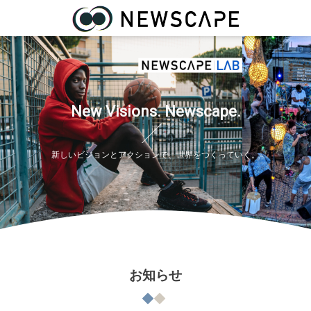
N
e
w
V
i
s
i
o
n
s
.
N
e
w
s
c
a
p
e
.
新
し
い
ビ
ジ
ョ
ン
と
ア
ク
シ
ョ
ン
で
、
世
界
を
つ
く
っ
て
い
く
。
お知らせ