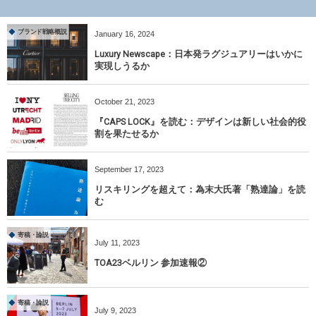
ブランド戦略概説
January
16
,
2024
Luxury Newscape：日本発ラグジュアリーはいかに
実現しうるか
October
21
,
2023
『CAPS LOCK』を読む：デザインは新しい社会的役
割を果たせるか
September
17
,
2023
リスキリングを超えて：為末大氏著「熟達論」を読
む
寄稿・論説
July
11
,
2023
TOA23ベルリン 参加速報②
寄稿・論説
July
9
,
2023