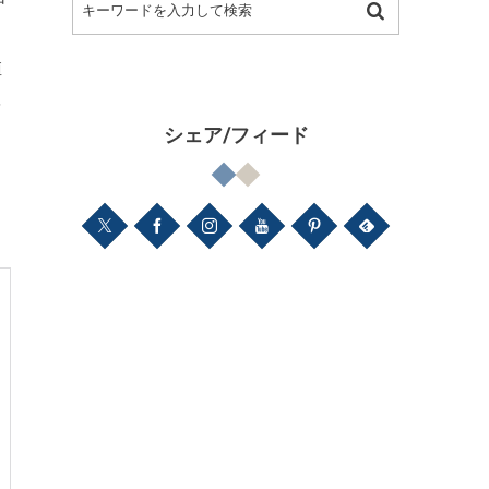
値
を
シェア/フィード