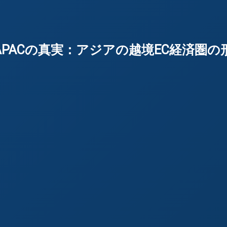
ab：JAPACの真実：アジアの越境EC経済