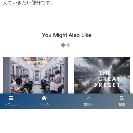
んでいきたい部分です。
You Might Also Like
メニュー
ホーム
先頭へ
検索
ブランド戦略概説
ブランド戦略概説
「人的資本」を巡る問い
グレート・リセットは、「価値
デザイン」から始めよう：ポス
ンデミック時代のブランディング.