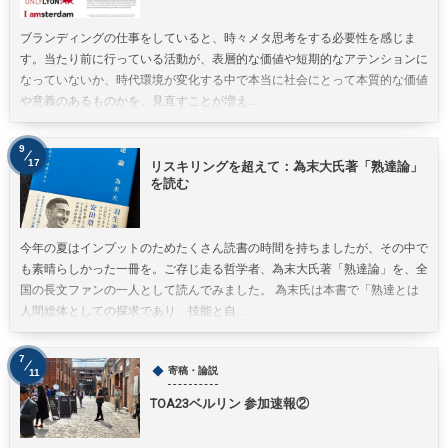
ブランディングの仕事をしていると、時々メタ思考をする必要性を感じま
す。当たり前に行っている活動が、表層的な価値や短期的なアテンションに
なっていないか、時代環境が変化する中で本当に社会にとって本質的な価値
や意義のあるものかを、見直すことが増え...
9
17
リスキリングを超えて：為末大氏著「熟達論」
を読む
今年の夏はインプットのためたくさん読書の時間を持ちましたが、その中で
も素晴らしかった一冊を。ご存じ走る哲学者、為末大氏著「熟達論」を、全
国の長文ファンの一人として読んでみました。 為末氏は本書で「熟達とは
人間総体としての探求であり、技能と自...
7
寄稿・論説
11
TOA23ベルリン 参加速報②