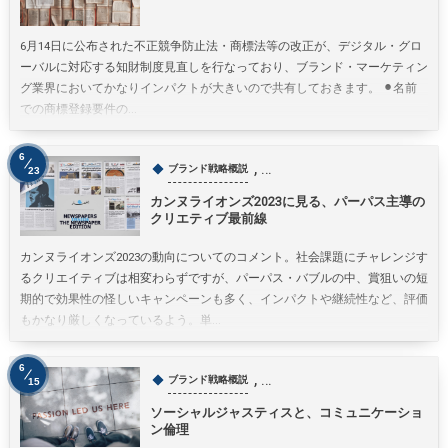
6月14日に公布された不正競争防止法・商標法等の改正が、デジタル・グロ
ーバルに対応する知財制度見直しを行なっており、ブランド・マーケティン
グ業界においてかなりインパクトが大きいので共有しておきます。 ⚫︎名前
での商標登録要件の...
6
, …
ブランド戦略概説
23
カンヌライオンズ2023に見る、パーパス主導の
クリエティブ最前線
カンヌライオンズ2023の動向についてのコメント。社会課題にチャレンジす
るクリエイティブは相変わらずですが、パーパス・バブルの中、賞狙いの短
期的で効果性の怪しいキャンペーンも多く、インパクトや継続性など、評価
もかなり厳しくなっているよう。単...
6
, …
ブランド戦略概説
15
ソーシャルジャスティスと、コミュニケーショ
ン倫理