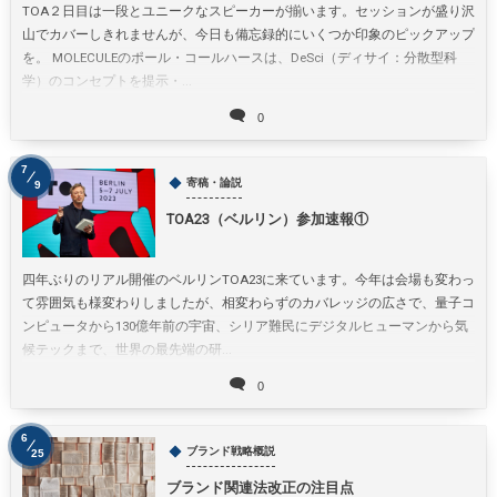
TOA２日目は一段とユニークなスピーカーが揃います。セッションが盛り沢
山でカバーしきれませんが、今日も備忘録的にいくつか印象のピックアップ
を。 MOLECULEのポール・コールハースは、DeSci（ディサイ：分散型科
学）のコンセプトを提示・...
0
7
寄稿・論説
9
TOA23（ベルリン）参加速報①
四年ぶりのリアル開催のベルリンTOA23に来ています。今年は会場も変わっ
て雰囲気も様変わりしましたが、相変わらずのカバレッジの広さで、量子コ
ンピュータから130億年前の宇宙、シリア難民にデジタルヒューマンから気
候テックまで、世界の最先端の研...
0
6
ブランド戦略概説
25
ブランド関連法改正の注目点