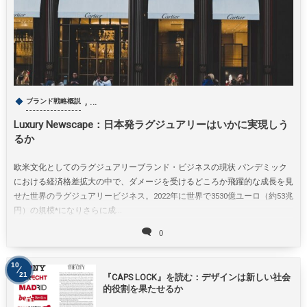
, …
ブランド戦略概説
Luxury Newscape：日本発ラグジュアリーはいかに実現しう
るか
欧米文化としてのラグジュアリーブランド・ビジネスの現状 パンデミック
における経済格差拡大の中で、ダメージを受けるどころか飛躍的な成長を見
せた世界のラグジュアリービジネス。2022年に世界で3530億ユーロ（約53兆
円）の規模*になりさらに成...
0
10
21
『CAPS LOCK』を読む：デザインは新しい社会
的役割を果たせるか