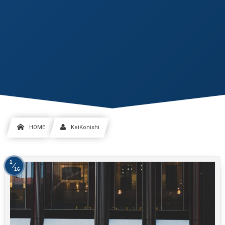
HOME
KeiKonishi
1
16