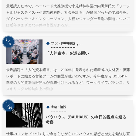
最近読んだ本で、ハーバード大准教授で小児精神科医の内田舞氏の「ソーシ
ャルジャスティス〜小児精神科医、社会を診る」が良著だったので紹介を。
ダイバーシティ＆インクルージョン、人種やジェンダー差別の問題について
は近年さまざまな事件や言説があるが...
5
, …
ブランド戦略概説
9
「人的資本」を巡る問い
最近話題の「人的資本経営」は、2020年に発表された経産省の人材版・伊藤
レポートに始まる官製ブームの側面が強いのですが、今年度からISO30414
準拠の人的資本情報開示が義務付けられるなど、ワークライフバランス、リ
スキリングや給与向上の動き...
4
寄稿・論説
26
バウハウス（BAUHAUS）の今日的視点を巡る
考察
仕事のコンセプトづくりで今さらながらバウハウスの思想と歴史を勉強し直