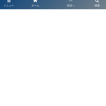
THINKING
メニュー
ホーム
先頭へ
検索
ABOUT US
株式会社ニュースケイプ／ NEWSCAPE Inc.
所在地：〒158-0084 東京都世田谷区東玉川1-20-17
NEWSCAPE LAB リサーチオフィス：
Tokyo, Toyama, Amsterdam, Shanghai, New York, London
お問い合わせはこちら
contact@newscape.co.jp
©
2020 - 2026
Newscape Inc.