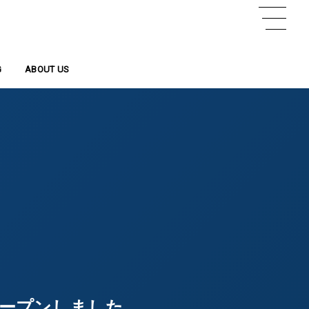
G
事
ABOUT US
会社概要
”がオープンしました。