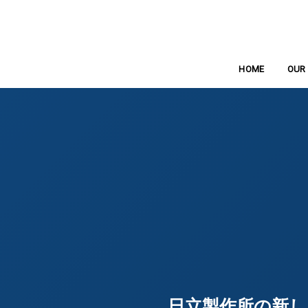
ホーム
HOME
OUR 
ビ
日立製作所の新しい対