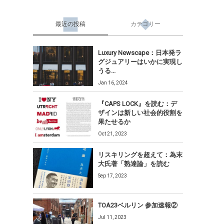
最近の投稿
カテゴリー
Luxury Newscape：日本発ラ
グジュアリーはいかに実現し
うる...
Jan 16, 2024
『CAPS LOCK』を読む：デ
ザインは新しい社会的役割を
果たせるか
Oct 21, 2023
リスキリングを超えて：為末
大氏著「熟達論」を読む
Sep 17, 2023
TOA23ベルリン 参加速報②
Jul 11, 2023