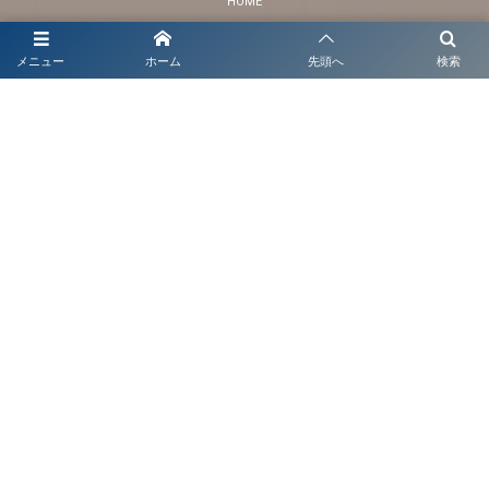
HOME
OUR VISION
メニュー
ホーム
先頭へ
検索
NEWSCAPE NEWS
BUSINESS & SERVICES
THINKING
ABOUT US
株式会社ニュースケイプ／ NEWSCAPE Inc.
所在地：〒158-0084 東京都世田谷区東玉川1-20-17
NEWSCAPE LAB リサーチオフィス：
Tokyo, Toyama, Amsterdam, Shanghai, New York, London