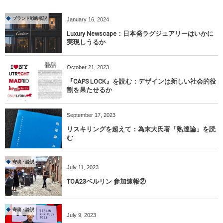
ブランド戦略概説
January
16
,
2024
Luxury Newscape：日本発ラグジュアリーはいかに
実現しうるか
October
21
,
2023
『CAPS LOCK』を読む：デザインは新しい社会的役
割を果たせるか
September
17
,
2023
リスキリングを超えて：為末大氏著「熟達論」を読
む
寄稿・論説
July
11
,
2023
TOA23ベルリン 参加速報②
寄稿・論説
July
9
,
2023