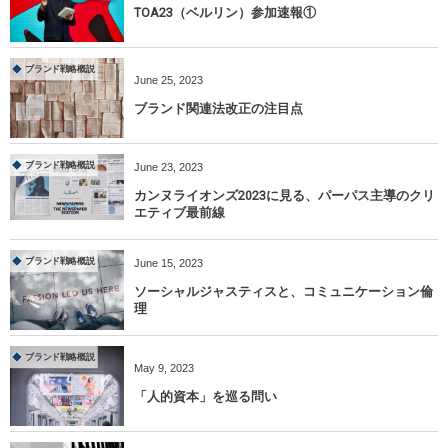
TOA23（ベルリン）参加速報①
ブランド戦略概説
June
25
,
2023
ブランド関連法改正の注目点
ブランド戦略概説
June
23
,
2023
カンヌライオンズ2023に見る、パーパス主導のクリ
エティブ最前線
ブランド戦略概説
June
15
,
2023
ソーシャルジャスティスと、コミュニケーション倫
理
ブランド戦略概説
May
9
,
2023
「人的資本」を巡る問い