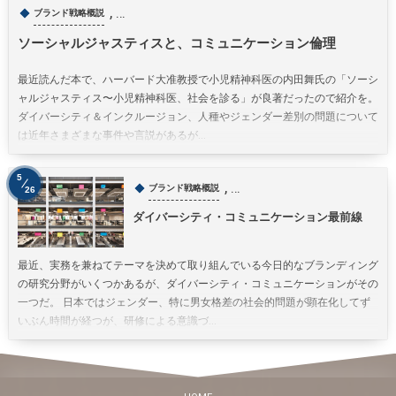
, …
ブランド戦略概説
ソーシャルジャスティスと、コミュニケーション倫理
最近読んだ本で、ハーバード大准教授で小児精神科医の内田舞氏の「ソーシ
ャルジャスティス〜小児精神科医、社会を診る」が良著だったので紹介を。
ダイバーシティ＆インクルージョン、人種やジェンダー差別の問題について
は近年さまざまな事件や言説があるが...
5
, …
ブランド戦略概説
26
ダイバーシティ・コミュニケーション最前線
最近、実務を兼ねてテーマを決めて取り組んでいる今日的なブランディング
の研究分野がいくつかあるが、ダイバーシティ・コミュニケーションがその
一つだ。 日本ではジェンダー、特に男女格差の社会的問題が顕在化してず
いぶん時間が経つが、研修による意識づ...