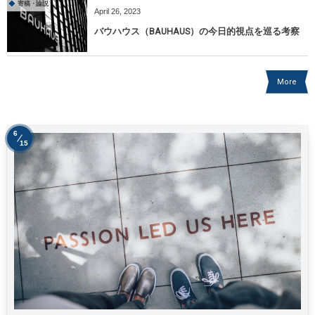
寄稿・論説
April
26
,
2023
バウハウス（BAUHAUS）の今日的視点を巡る考察
More
6
15