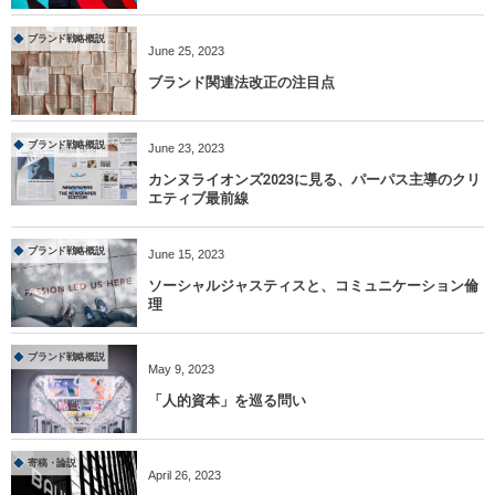
ブランド戦略概説
June
25
,
2023
ブランド関連法改正の注目点
ブランド戦略概説
June
23
,
2023
カンヌライオンズ2023に見る、パーパス主導のクリ
エティブ最前線
ブランド戦略概説
June
15
,
2023
ソーシャルジャスティスと、コミュニケーション倫
理
ブランド戦略概説
May
9
,
2023
「人的資本」を巡る問い
寄稿・論説
April
26
,
2023