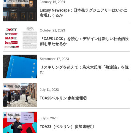
ブランド戦略概説
January
16
,
2024
Luxury Newscape：日本発ラグジュアリーはいかに
実現しうるか
October
21
,
2023
『CAPS LOCK』を読む：デザインは新しい社会的役
割を果たせるか
September
17
,
2023
リスキリングを超えて：為末大氏著「熟達論」を読
む
寄稿・論説
July
11
,
2023
TOA23ベルリン 参加速報②
寄稿・論説
July
9
,
2023
TOA23（ベルリン）参加速報①