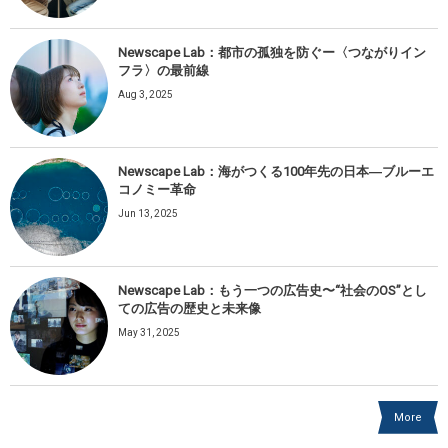
Newscape Lab：都市の孤独を防ぐー〈つながりイン
フラ〉の最前線
Aug 3, 2025
Newscape Lab：海がつくる100年先の日本―ブルーエ
コノミー革命
Jun 13, 2025
Newscape Lab：もう一つの広告史〜“社会のOS”とし
ての広告の歴史と未来像
May 31, 2025
More