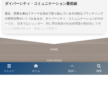
ダイバーシティ・コミュニケーション最前線
最近、実務を兼ねてテーマを決めて取り組んでいる今日的なブランディング
の研究分野がいくつかあるが、ダイバーシティ・コミュニケーションがその
一つだ。 日本ではジェンダー、特に男女格差の社会的問題が顕在化してず
いぶん時間が経つが、研修による意識づ...
HOME
OUR VISION
メニュー
ホーム
先頭へ
検索
NEWSCAPE NEWS
BUSINESS & SERVICES
THINKING
ABOUT US